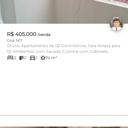
R$ 405.000
/venda
Cód: 1471
Ótimo Apartamento de 02 Dormitórios, Sala Ampla para
02 Ambientes com Sacada, Cozinha com Gabinete,
bed
directions_car
Banheiro Social com...
other_houses
2
2
1
74 m²