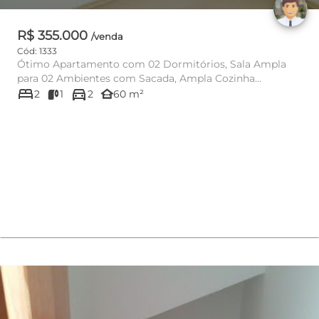
R$ 355.000
/venda
Cód: 1333
Ótimo Apartamento com 02 Dormitórios, Sala Ampla
para 02 Ambientes com Sacada, Ampla Cozinha
bed
directions_car
Americana com Armários, 01 ...
other_houses
2
1
2
60 m²