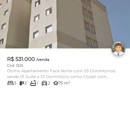
R$ 531.000
/venda
Cód: 1325
Ótimo Apartamento Face Norte com 03 Dormitórios,
sendo 01 Suíte e 01 Dormitório como Closet com
bed
bathtub
directions_car
Armários Embutidos, Sala...
other_houses
3
2
1
2
75 m²