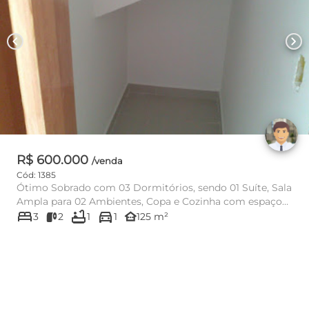
chevron_left
chevron_right
R$ 600.000
/venda
Cód: 1385
Ótimo Sobrado com 03 Dormitórios, sendo 01 Suíte, Sala
Ampla para 02 Ambientes, Copa e Cozinha com espaço
bed
bathtub
directions_car
para Cook ...
other_houses
3
2
1
1
125 m²