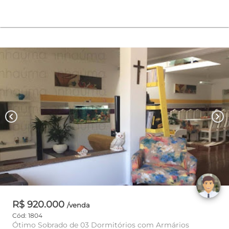
chevron_left
chevron_right
R$ 920.000
/venda
Cód: 1804
Ótimo Sobrado de 03 Dormitórios com Armários