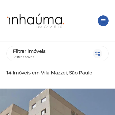
notes
Filtrar imóveis
page_info
5 filtros ativos
14 Imóveis
em Vila Mazzei
, São Paulo