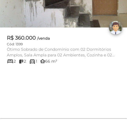
R$ 360.000
/venda
Cód: 1399
Ótimo Sobrado de Condomínio com 02 Dormitórios
Amplos, Sala Ampla para 02 Ambientes, Cozinha e 02
bed
directions_car
Banheiros, Despensa, ...
other_houses
2
2
1
66 m²