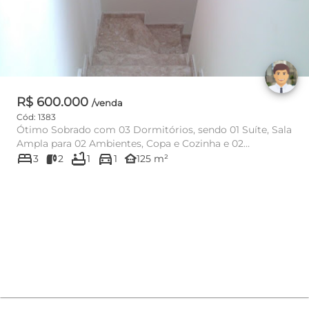
R$ 600.000
/venda
Cód: 1383
Ótimo Sobrado com 03 Dormitórios, sendo 01 Suíte, Sala
Ampla para 02 Ambientes, Copa e Cozinha e 02
bed
bathtub
directions_car
Banheiros, Despe...
other_houses
3
2
1
1
125 m²