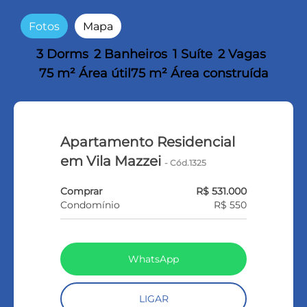
Fotos
Mapa
3 Dorms
2 Banheiros
1 Suíte
2 Vagas
75 m² Área útil
75 m² Área construída
Apartamento Residencial
em Vila Mazzei
- Cód.1325
Comprar
R$ 531.000
Condomínio
R$ 550
WhatsApp
LIGAR