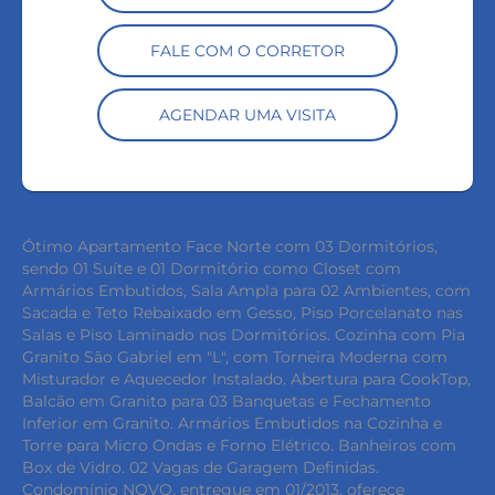
FALE COM O CORRETOR
AGENDAR UMA VISITA
Ótimo Apartamento Face Norte com 03 Dormitórios,
sendo 01 Suíte e 01 Dormitório como Closet com
Armários Embutidos, Sala Ampla para 02 Ambientes, com
Sacada e Teto Rebaixado em Gesso, Piso Porcelanato nas
Salas e Piso Laminado nos Dormitórios. Cozinha com Pia
Granito São Gabriel em "L", com Torneira Moderna com
Misturador e Aquecedor Instalado. Abertura para CookTop,
Balcão em Granito para 03 Banquetas e Fechamento
Inferior em Granito. Armários Embutidos na Cozinha e
Torre para Micro Ondas e Forno Elétrico. Banheiros com
Box de Vidro. 02 Vagas de Garagem Definidas.
Condomínio NOVO, entregue em 01/2013, oferece