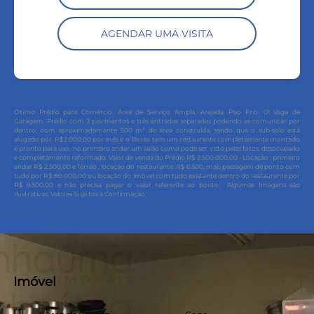
AGENDAR UMA VISITA
Ótimo Prédio para Comércio
. Área de Serviço Ampla, Arejada. Piso Frio. 01 Vaga de
Garagem.
Prédio com 3 pavimentos e três entradas separadas podendo se comunicar por
dentro, com aproximadamente 500 m² de área construída, sendo que o sub-solo está
alugado por R$2.000,00 por mês e o Térreo tem um restaurante completamente montado
e pronto para uso, no primeiro andar um salão como pode ser visto pelas fotos, desocupado
e completamente reformado. Valor de venda do Prédio R$ 2.500.000,00 - Locação : primeiro
andar R$ 2.500,00 e Térreo , locação do restaurante: R$ 6.500, mais passagem de ponto com
tudo por R$ 80.000,00 ou locação do imóvel com tudo existente dentro do restaurante por
R$ 9.500,00 e não precisa pagar o valor referente ao ponto.
Algumas Imagens são
Ilustrativas. Valores Sujeitos à Confirmação.
Imóvel