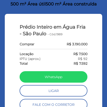
500 m² Área útil
500 m² Área construída
Prédio Inteiro em Água Fria
- São Paulo
- Cód.1989
Comprar
R$ 3.190.000
Locação
R$ 7.500
IPTU (aprox.)
R$ 92
Total
R$ 7.592
WhatsApp
LIGAR
FALE COM O CORRETOR