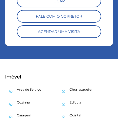
LIGAR
FALE COM O CORRETOR
AGENDAR UMA VISITA
Imóvel
Área de Serviço
Churrasqueira
check_circle_outline
check_circle_outline
Cozinha
Edícula
check_circle_outline
check_circle_outline
Garagem
Quintal
check_circle_outline
check_circle_outline