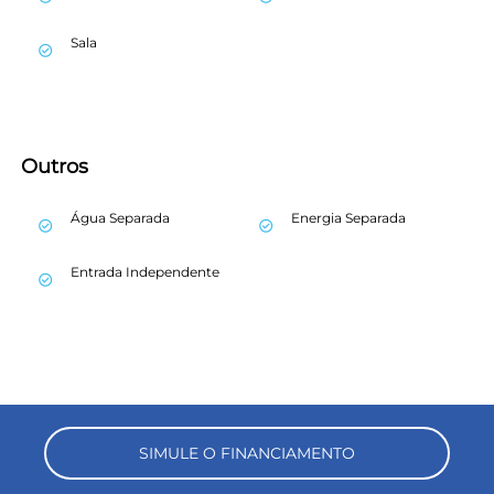
Sala
check_circle_outline
Outros
Água Separada
Energia Separada
check_circle_outline
check_circle_outline
Entrada Independente
check_circle_outline
SIMULE O FINANCIAMENTO