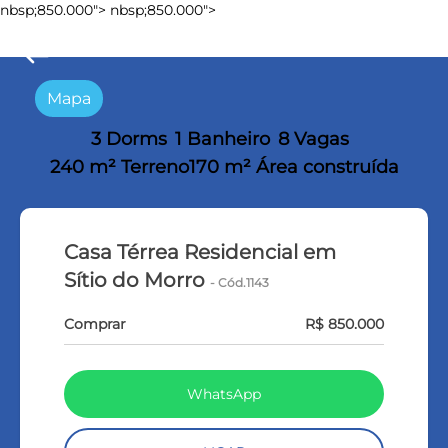
nbsp;850.000">
nbsp;850.000">
keyboard_backspace
Mapa
3 Dorms
1 Banheiro
8 Vagas
240 m² Terreno
170 m² Área construída
Casa Térrea Residencial em
Sítio do Morro
- Cód.1143
Comprar
R$ 850.000
WhatsApp