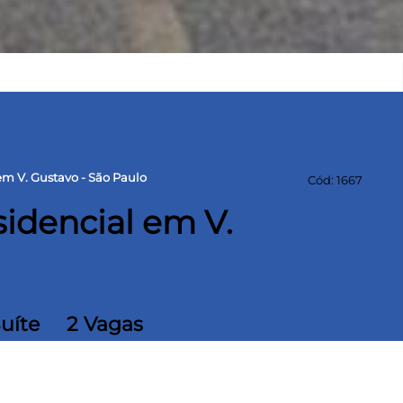
m V. Gustavo - São Paulo
Cód: 1667
idencial em V.
Suíte
2 Vagas
 construída