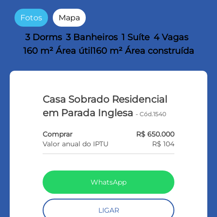
Fotos
Mapa
3 Dorms
3 Banheiros
1 Suíte
4 Vagas
160 m² Área útil
160 m² Área construída
Casa Sobrado Residencial
em Parada Inglesa
- Cód.1540
Comprar
R$ 650.000
Valor anual do IPTU
R$ 104
WhatsApp
LIGAR