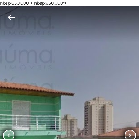
nbsp;650.000">
nbsp;650.000">
keyboard_backspace
chevron_left
chevron_right