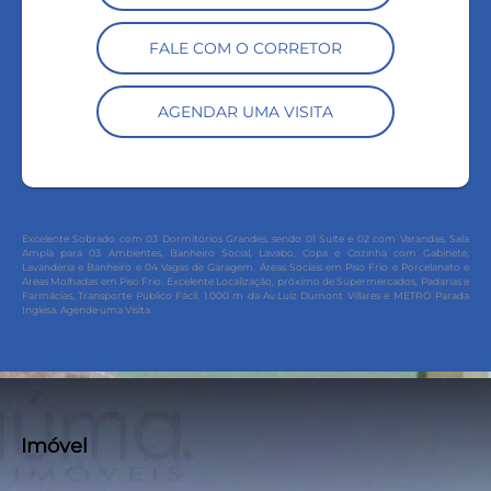
FALE COM O CORRETOR
AGENDAR UMA VISITA
Excelente Sobrado c
om 03 Dormitórios Grandes, sendo 01 Suíte e 02 com Varandas, Sala
Ampla para 03 Ambientes, Banheiro Social, Lavabo, Copa e Cozinha com Gabinete,
Lavanderia e Banheiro e 04 Vagas de Garagem. Áreas Sociais em Piso Frio e Porcelanato e
Áreas Molhadas em Piso Frio. Excelente Localizaç
ão, próximo de Supermercados, Padarias e
Farmácias, Transporte Público Fácil,
1.000 m da Av.Luiz Dumont Villares e METRO Parada
Inglesa. Agende uma Visita.
Imóvel