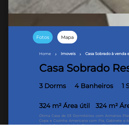
Fotos
Mapa
Home
Imoveis
Casa Sobrado à venda 
chevron_right
chevron_right
Casa Sobrado Re
3 Dorms
4 Banheiros
1 
324 m² Área útil
324 m² Ár
Ótima Casa de 03 Dormitórios com Armários Plane
Copa e Cozinha Americana com Pia, Gabinete e 
Área de Serviço Arejada. Despensa e Escritório.
Área