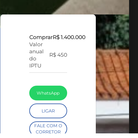
Comprar
R$ 1.400.000
Valor
anual
R$ 450
do
IPTU
WhatsApp
LIGAR
FALE COM O
CORRETOR