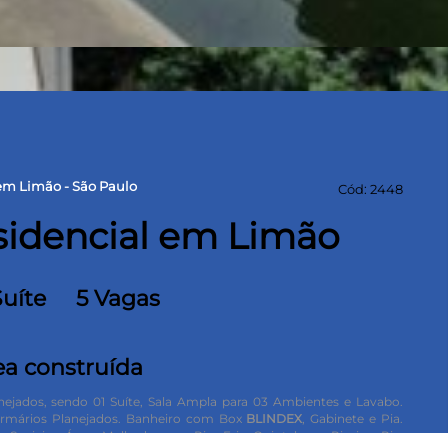
em Limão - São Paulo
Cód: 2448
sidencial em Limão
Suíte
5 Vagas
ea construída
jados, sendo 01 Suíte,
Sala Ampla para 03 Ambientes e Lavabo.
Armários Planejados. Banheiro com Box
BLINDEX
, Gabinete e Pia.
s Sociais e Áreas Molhadas com Piso Frio. Quintal com Piscina, Pia,