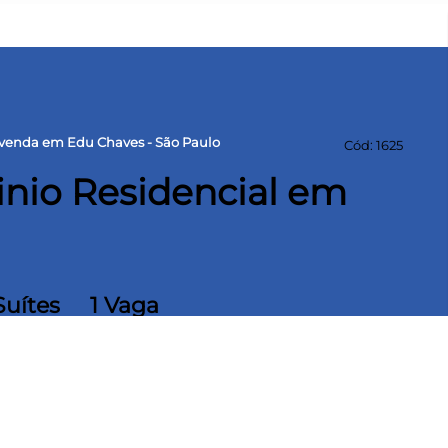
venda em Edu Chaves - São Paulo
Cód: 1625
nio Residencial em
Suítes
1 Vaga
 construída
2 Dormitórios, sendo 02 Suítes, no Andar Inferior Sala para 02
Área de Serviço Arejada, no Terraço Varanda Individual para
Útil. 01 Vaga de Garagem Fixa. Excelente Localização, próximo de