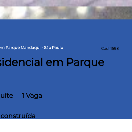
em Parque Mandaqui - São Paulo
Cód: 1598
idencial em Parque
Suíte
1 Vaga
 construída
uíte, Sala para 02 Ambientes com Sanca e Iluminação Especial,
heiro Social com Gabinete e Box, Área de Serviço Arejada com