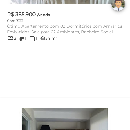
R$ 385.900
/venda
Cód: 1533
Ótimo Apartamento com 02 Dormitórios com Armários
Embutidos, Sala para 02 Ambientes, Banheiro Social
bed
directions_car
com Box e Armários...
other_houses
2
1
1
54 m²