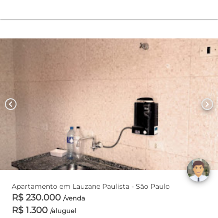
chevron_left
chevron_right
Apartamento em Lauzane Paulista - São Paulo
R$ 230.000
/venda
R$ 1.300
/aluguel