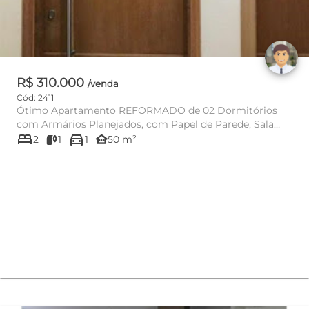
R$ 310.000
/venda
Cód: 2411
Ótimo Apartamento REFORMADO de 02 Dormitórios
com Armários Planejados, com Papel de Parede, Sala
bed
directions_car
Ampla para 02 Ambient...
other_houses
2
1
1
50 m²