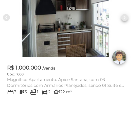
chevron_left
chevron_right
R$ 1.000.000
/venda
Cód: 1660
Magnífico Apartamento: Ápice Santana, com 03
Dormitórios com Armários Planejados, sendo 01 Suíte e
bed
bathtub
directions_car
Closet, com Gabinete...
other_houses
3
3
1
2
122 m²