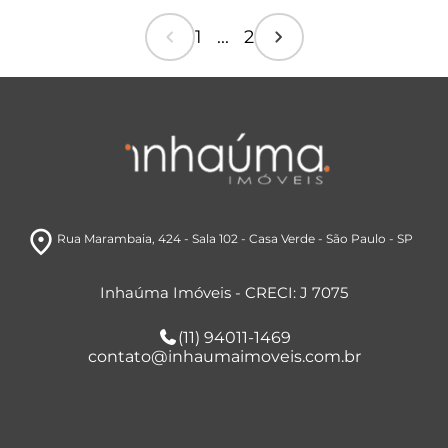
chevron_left
chevron_right
1 ... 2
room
Rua Marambaia
, 424 - Sala 102
- Casa Verde
- São Paulo
- SP
Inhaúma Imóveis - CRECI: J 7075
(11) 94011-1469
contato@inhaumaimoveis.com.br