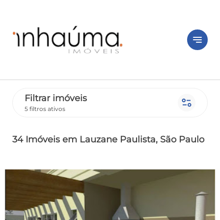
notes
Filtrar imóveis
page_info
5 filtros ativos
34 Imóveis
em Lauzane Paulista
, São Paulo