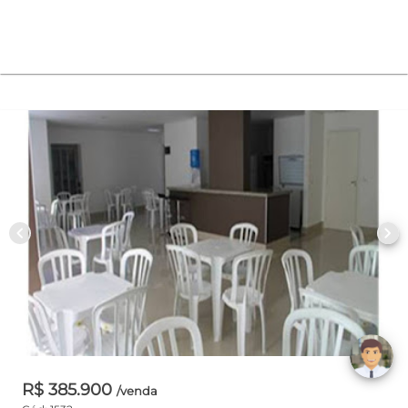
chevron_left
chevron_right
R$ 385.900
/venda