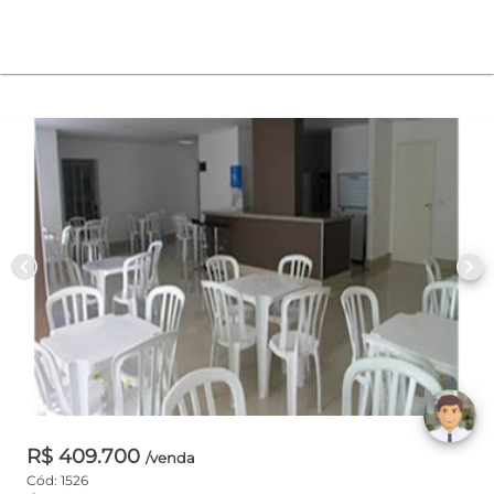
chevron_left
chevron_right
R$ 409.700
/venda
Cód: 1526