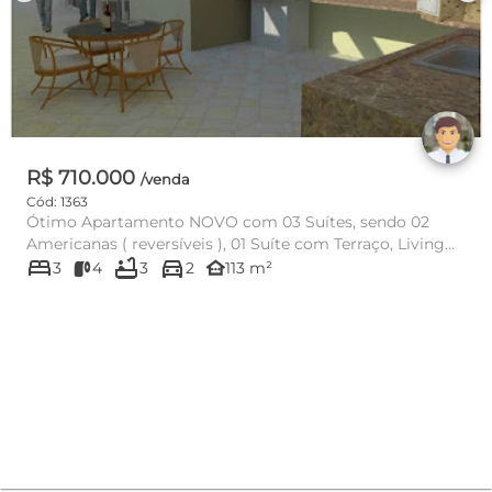
R$ 710.000
/venda
Cód: 1363
Ótimo Apartamento NOVO com 03 Suítes, sendo 02
Americanas ( reversíveis ), 01 Suíte com Terraço, Living
bed
bathtub
directions_car
para 02 ambien...
other_houses
3
4
3
2
113 m²