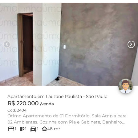
chevron_left
chevron_right
Apartamento em Lauzane Paulista - São Paulo
R$ 220.000
/venda
Cód: 2404
Ótimo Apartamento de 01 Dormitório, Sala Ampla para
02 Ambientes, Cozinha com Pia e Gabinete, Banheiro
bed
directions_car
Social com Box ...
other_houses
1
1
1
48 m²