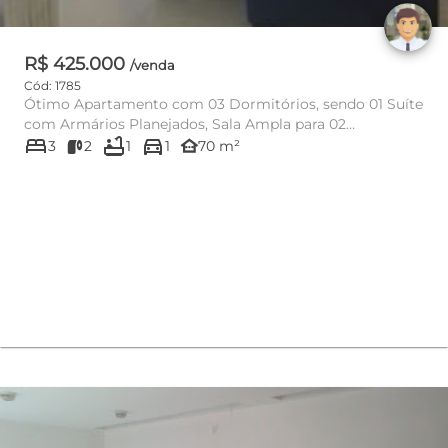
R$ 425.000
/venda
Cód: 1785
Ótimo Apartamento com 03 Dormitórios, sendo 01 Suíte
com Armários Planejados, Sala Ampla para 02
bed
bathtub
directions_car
Ambientes com Sanca, I...
other_houses
3
2
1
1
70 m²