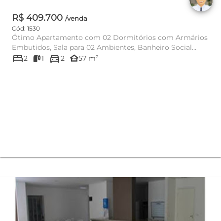
R$ 409.700
/venda
Cód: 1530
Ótimo Apartamento com 02 Dormitórios com Armários
Embutidos, Sala para 02 Ambientes, Banheiro Social
bed
directions_car
com Box e Armários...
other_houses
2
1
2
57 m²