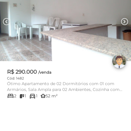
chevron_left
chevron_right
R$ 290.000
/venda
Cód: 1482
Ótimo Apartamento de 02 Dormitórios com 01 com
Armários, Sala Ampla para 02 Ambientes, Cozinha com
bed
directions_car
Gabinete, Armários B...
other_houses
2
1
1
52 m²