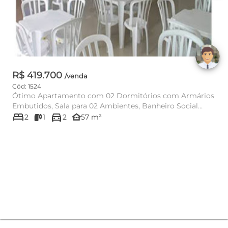
R$ 419.700
/venda
Cód: 1524
Ótimo Apartamento com 02 Dormitórios com Armários
Embutidos, Sala para 02 Ambientes, Banheiro Social
bed
directions_car
com Box e Armários...
other_houses
2
1
2
57 m²