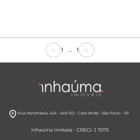
chevron_left
chevron_right
1 ... 1
room
Rua Marambaia
, 424 - Sala 102
- Casa Verde
- São Paulo
- SP
Inhaúma Imóveis - CRECI: J 7075