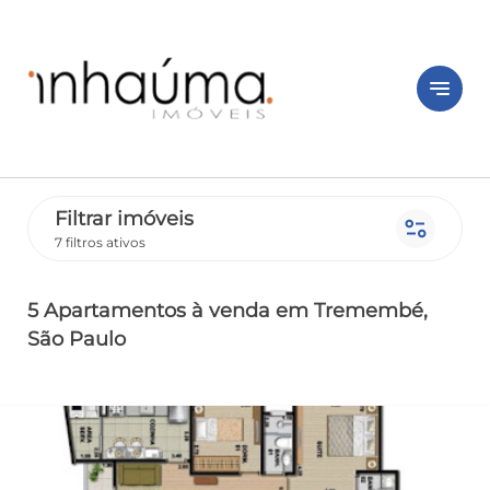
notes
Filtrar imóveis
page_info
7 filtros ativos
5 Apartamentos
à venda
em Tremembé
,
São Paulo