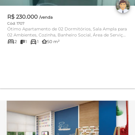
R$ 230.000
/venda
Cód: 1707
Ótimo Apartamento de 02 Dormitórios, Sala Ampla para
02 Ambientes, Cozinha, Banheiro Social, Área de Serviço
bed
directions_car
Arejada. ...
other_houses
2
1
1
50 m²