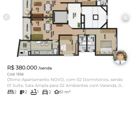
chevron_left
chevron_right
R$ 380.000
/venda
Cód: 1356
Ótimo Apartamento NOVO, com 02 Dormitórios, sendo
01 Suíte, Sala Ampla para 02 Ambientes com Varanda, 02
bed
bathtub
directions_car
Banheiros, Coz...
other_houses
2
2
1
2
61 m²