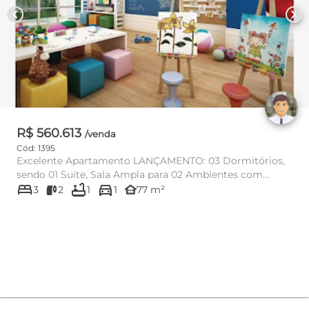
chevron_left
chevron_right
R$ 560.613
/venda
Cód: 1395
Excelente Apartamento LANÇAMENTO: 03 Dormitórios,
sendo 01 Suíte, Sala Ampla para 02 Ambientes com
bed
bathtub
directions_car
Varanda Gourmet, Co...
other_houses
3
2
1
1
77 m²