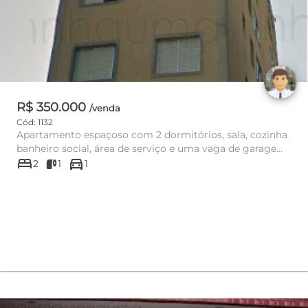
R$ 350.000
/venda
Cód: 1132
Apartamento espaçoso com 2 dormitórios, sala, cozinha
banheiro social, área de serviço e uma vaga de garagem
bed
directions_car
livre. Ó...
2
1
1