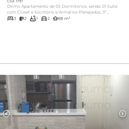
Cód: 1797
Ótimo Apartamento de 03 Dormitórios, sendo 01 Suíte
com Closet e Escritório e Armários Planejados, 3º
bed
bathtub
directions_car
Dormitório Rever...
other_houses
3
2
1
2
88 m²
chevron_left
chevron_right