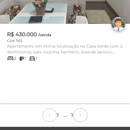
R$ 430.000
/venda
Cód: 1153
Apartamento em ótima localização na Casa Verde com 2
dormitorios, sala, cozinha, banheiro, área de serviço,
bed
directions_car
vaga de g...
2
1
1
chevron_left
chevron_right
1 ... 1