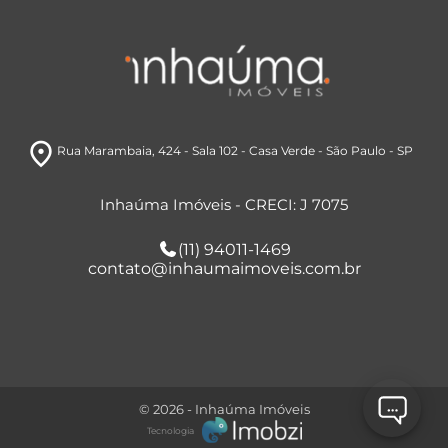
room
Rua Marambaia
, 424 - Sala 102
- Casa Verde
- São Paulo
- SP
Inhaúma Imóveis - CRECI: J 7075
(11) 94011-1469
contato@inhaumaimoveis.com.br
© 2026 - Inhaúma Imóveis
Tecnologia