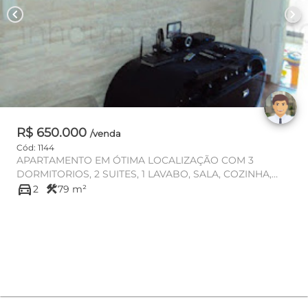
chevron_left
chevron_right
R$ 650.000
/venda
Cód: 1144
APARTAMENTO EM ÓTIMA LOCALIZAÇÃO COM 3
DORMITORIOS, 2 SUITES, 1 LAVABO, SALA, COZINHA,
directions_car
BANHEIRO, ÁREA DE SERVIÇO,ARMAR...
construction
2
79 m²