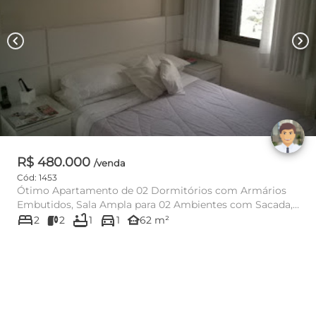
chevron_left
chevron_right
R$ 480.000
/venda
Cód: 1453
Ótimo Apartamento de 02 Dormitórios com Armários
Embutidos, Sala Ampla para 02 Ambientes com Sacada,
bed
bathtub
directions_car
Cozinha com Gabin...
other_houses
2
2
1
1
62 m²