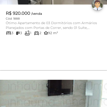
R$ 920.000
/venda
Cód: 1888
Ótimo Apartamento de 03 Dormitórios com Armários
Planejados com Portas de Correr, sendo 01 Suíte,
bed
bathtub
directions_car
Banheiro Social com ...
other_houses
3
3
1
2
92 m²