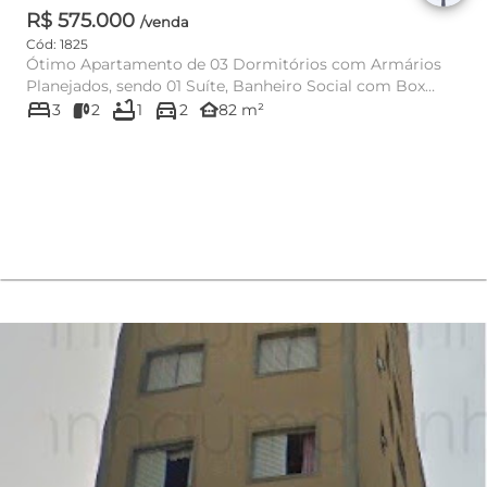
R$ 575.000
/venda
Cód: 1825
Ótimo Apartamento de 03 Dormitórios com Armários
Planejados, sendo 01 Suíte, Banheiro Social com Box
bed
bathtub
directions_car
BLINDEX, Ducha, P...
other_houses
3
2
1
2
82 m²