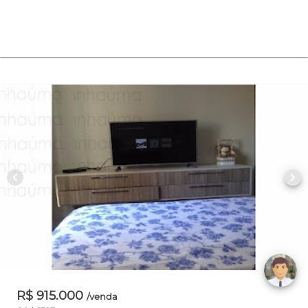
chevron_left
chevron_right
R$ 915.000
/venda