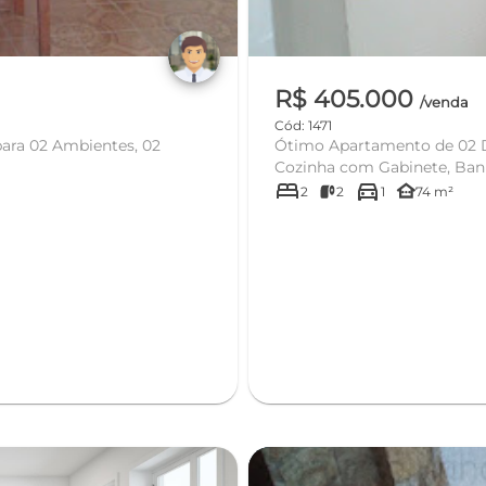
R$ 405.000
/venda
Cód: 1471
ara 02 Ambientes, 02
Ótimo Apartamento de 02 D
Cozinha com Gabinete, Banh
bed
directions_car
other_houses
2
2
1
74 m²