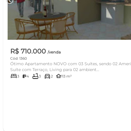
chevron_left
R$ 710.000
/venda
Cód: 1360
Ótimo Apartamento NOVO com 03 Suítes, sendo 02 American
Suíte com Terraço, Living para 02 ambient...
bed
bathtub
directions_car
other_houses
3
4
3
2
113 m²