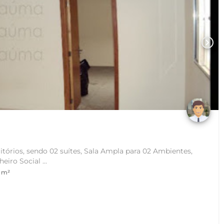
chevron_right
órios, sendo 02 suítes, Sala Ampla para 02 Ambientes,
iro Social ...
 m²