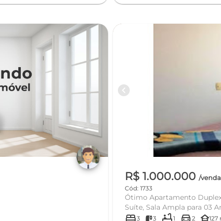
chevron_left
R$ 1.000.000
/vend
Cód: 1733
Ótimo Apartamento Duplex 
Suíte, Sala Ampla para 03 A
bed
bathtub
directions_car
other_houses
3
3
1
2
127