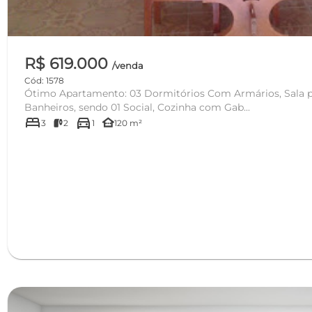
R$ 619.000
/venda
Cód: 1578
Ótimo Apartamento: 03 Dormitórios Com Armários, Sala p
Banheiros, sendo 01 Social, Cozinha com Gab...
bed
directions_car
other_houses
3
2
1
120 m²