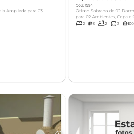
Cód: 1594
ala Ampliada para 03
Ótimo Sobrado de 02 Dormit
para 02 Ambientes, Copa e Co
bed
bathtub
directions_car
other_houses
2
3
2
2
100