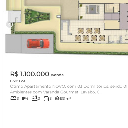
chevron_left
R$ 1.100.000
/venda
Cód: 1350
Ótimo Apartamento NOVO, com 03 Dormitórios, sendo 01 S
Ambientes com Varanda Gourmet, Lavabo, C...
bed
bathtub
directions_car
other_houses
3
4
3
3
133 m²