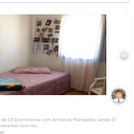
chevron_right
a
de 03 Dormitórios com Armários Planejados, sendo 01
mbientes com Va...
 m²