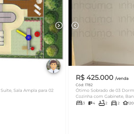
chevron_right
chevron_left
R$ 425.000
/venda
Cód: 1782
uíte, Sala Ampla para 02
Ótimo Sobrado de 03 Dormit
Cozinha com Gabinete, Banhe
bed
bathtub
directions_car
other_houses
3
4
2
2
120