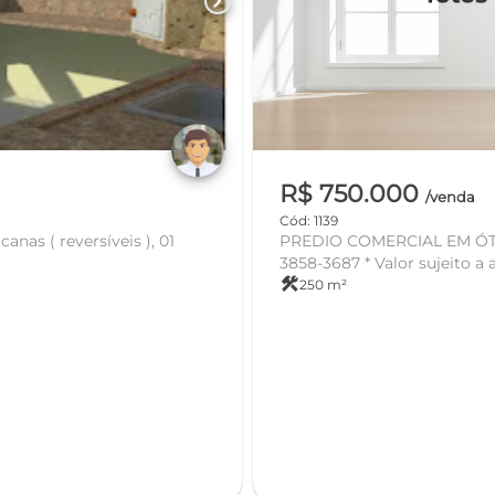
chevron_right
R$ 750.000
/venda
Cód: 1139
as ( reversíveis ), 01
PREDIO COMERCIAL EM ÓTIMA LOCALIZAÇÃO. Agend
3858-3687 * Valor sujeito a a
construction
250 m²